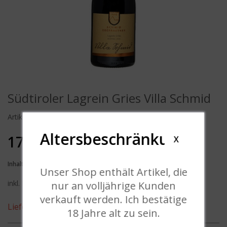
Südtiroler Lagrein Gries Villa Schmid
Artikelnummer
SO-111119
Altersbeschränkung
17,40 € *
X
Inhalt:
0.75 Liter (23,20 € * / 1 Liter)
Unser Shop enthält Artikel, die
inkl. MwSt.
nur an volljährige Kunden
verkauft werden. Ich bestätige
Lieferzeit ca. 5 Tage
18 Jahre alt zu sein.