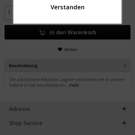
In den
Warenkorb
Merken
Beschreibung
Die autochtone Rebsorte Lagrein verarbeiten wir in unserer
Kellerei in vier verschiedenen...
mehr
Adresse
Shop Service