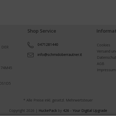
Shop Service
Informa
0471281440
Cookies
 DER
Versand un
info@schmidoberrautner.it
Datenschu
AGB
H 74M45
Impressum
WDS1D5
* Alle Preise inkl. gesetzl. Mehrwertsteuer
Copyright
2026 |
HuckePack
by
426 - Your Digital Upgrade