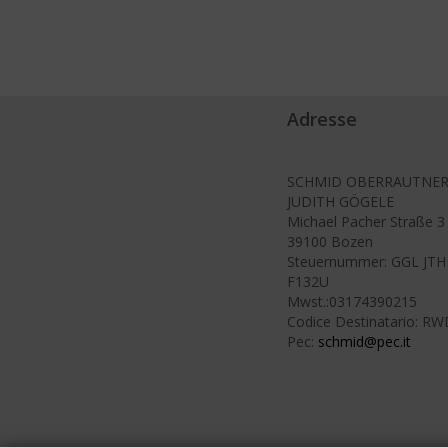
Adresse
SCHMID OBERRAUTNER
JUDITH GÖGELE
Michael Pacher Straße 3
39100 Bozen
Steuernummer: GGL JT
F132U
Mwst.:03174390215
Codice Destinatario: R
Pec:
schmid@pec.it