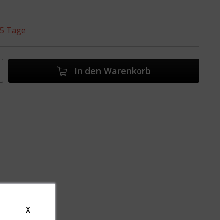
. 5 Tage
In den
Warenkorb
X