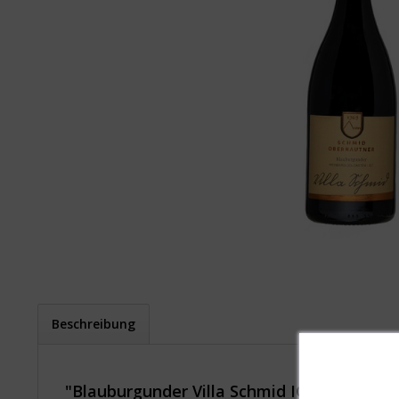
Beschreibung
"Blauburgunder Villa Schmid IGT"