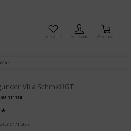
Merkzettel
Mein Konto
Warenkorb
 Wine
under Villa Schmid IGT
SO-111118
 *
24,53 € * / 1 Liter)