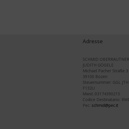
Adresse
SCHMID OBERRAUTNER
JUDITH GÖGELE
Michael Pacher Straße 3
39100 Bozen
Steuernummer: GGL JT
F132U
Mwst.:03174390215
Codice Destinatario: R
Pec:
schmid@pec.it