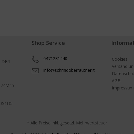
Shop Service
Informa
0471281440
Cookies
 DER
Versand un
info@schmidoberrautner.it
Datenschu
AGB
H 74M45
Impressum
WDS1D5
* Alle Preise inkl. gesetzl. Mehrwertsteuer