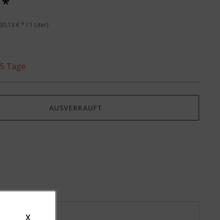
 *
30,13 € * / 1 Liter)
. 5 Tage
AUSVERKAUFT
X