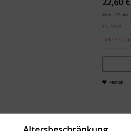
22,60 €
Inhalt:
0.75 Liter (
inkl. MwSt.
Lieferzeit ca
Merken
Altersbeschränkung